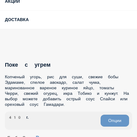
Поке с угрем
Копченый угорь, рис для суши, свежие бобы Эдамаме,
спелое авокадо, салат чукка, маринованное вареное
куриное яйцо, томаты Черри, свежий огурец, икра Тобико
и кунжут. На выбор можете добавить острый соус Спайси
или ореховый соус Гамадари.
410 г.
Опции
560 ₽