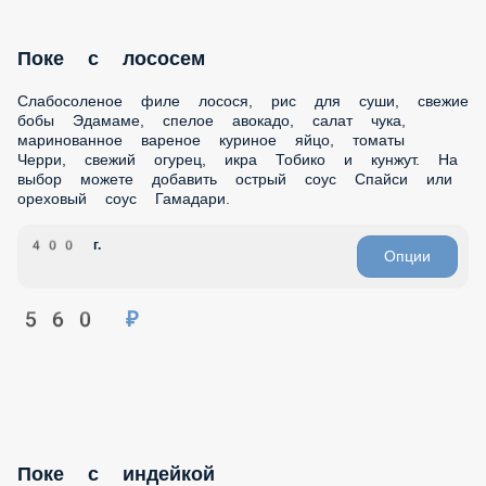
Тобико и кунжут. На выбор можете добавить острый соус
Спайси или ореховый соус Гамадари.
400 г.
Опции
560 ₽
Поке с индейкой
Копченая индейка, рис для суши, свежие бобы Эдамаме,
спелый авокадо, салат чука, маринованное вареное
куриное яйцо, томаты Черри, свежий огурец, икра Тобико,
соус Терияки и кунжут. На выбор можете добавить острый
соус Спайси или кунжутный соус Гамадари.
390 г.
Опции