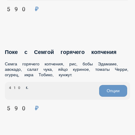
Поке с Семгой горячего копчения
Семга горячего копчения, рис, бобы Эдамаме, авокадо,
салат чука, яйцо куриное, томаты Черри, огурец, икра
Тобико, кунжут.
410 г.
Опции
590 ₽
Поке с лососем
Слабосоленое филе лосося, рис для суши, свежие бобы
Эдамаме, спелое авокадо, салат чука, маринованное
вареное куриное яйцо, томаты Черри, свежий огурец, икра