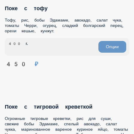
400 г.
Опции
450 ₽
Поке с тигровой креветкой
Огромные тигровые креветки, рис для суши, свежие бобы
Эдамаме, спелый авокадо, салат чукка, маринованное
вареное куриное яйцо, томаты Черри, свежий огурец, икра
Тобико и кунжут. На выбор можете добавить острый соус
Спайси или ореховый соус Гамадари.
420 г.
Опции