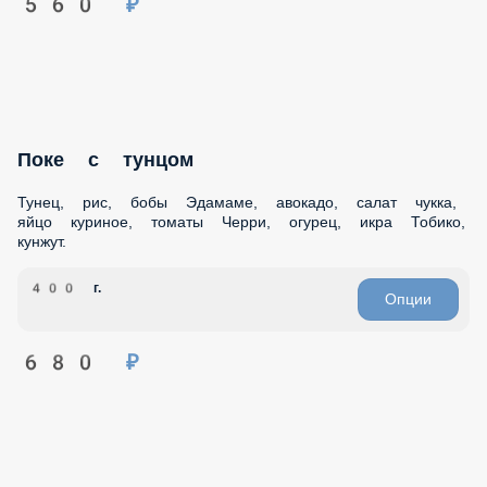
Поке с тунцом
Тунец, рис, бобы Эдамаме, авокадо, салат чукка, яйцо
куриное, томаты Черри, огурец, икра Тобико, кунжут.
400 г.
Опции
680 ₽
Поке с тофу
Тофу, рис, бобы Эдамаме, авокадо, салат чука, томаты
Черри, огурец, сладкий болгарский перец, орехи кешью,
кунжут.