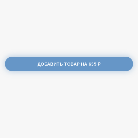
186
калории, ккал.
1
белки, гр.
14
жиры, гр.
13
углеводы, гр.
ДОБАВИТЬ ТОВАР НА
635 ₽
NoName Pizza - Политика конфиденциальности
NoName Pizza - Пользовательское соглашение