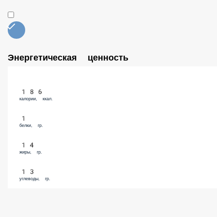
Шампиньоны (50 гр)
99 ₽
Кальмар (50 гр)
149 ₽
Соус BBQ (50 гр)
79 ₽
Халапеньо (50 гр)
99 ₽