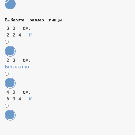
Кальмар (50 гр)
149 ₽
Соус BBQ (50 гр)
79 ₽
Халапеньо (50 гр)
99 ₽
Чеддар (50 гр)