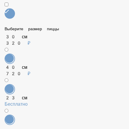
Кальмар (50 гр)
149 ₽
Соус BBQ (50 гр)
79 ₽
Халапеньо (50 гр)
99 ₽