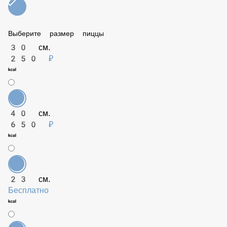
Кальмар (50 гр)
149 ₽
Соус BBQ (50 гр)
79 ₽
Халапеньо (50 гр)
99 ₽
Чеддар (50 гр)