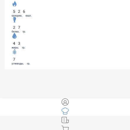
Соус BBQ (50 гр)
79 ₽
Халапеньо (50 гр)
99 ₽
Чеддар (50 гр)
129 ₽
Моцарелла (100 гр)
129 ₽