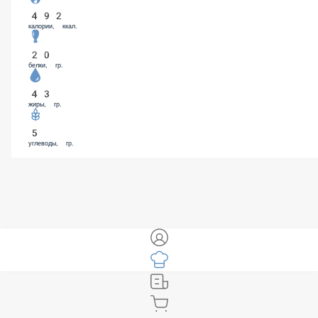
Халапеньо (50 гр)
99 ₽
Чеддар (50 гр)
129 ₽
Моцарелла (100 гр)
129 ₽