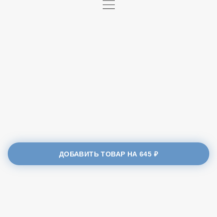
Энергетическая ценность
492
калории, ккал.
20
белки, гр.
43
жиры, гр.
5
углеводы, гр.
ДОБАВИТЬ ТОВАР НА
645 ₽
NoName Pizza - Политика конфиденциальности
NoName Pizza - Пользовательское соглашение