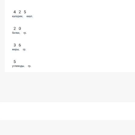
79 ₽
Халапеньо (50 гр)
99 ₽
Чеддар (50 гр)
129 ₽
Моцарелла (100 гр)
129 ₽