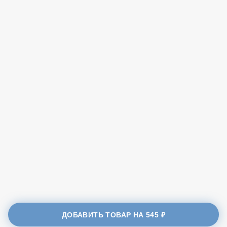
Энергетическая ценность
425
калории, ккал.
20
белки, гр.
36
жиры, гр.
5
углеводы, гр.
ДОБАВИТЬ ТОВАР НА
545 ₽