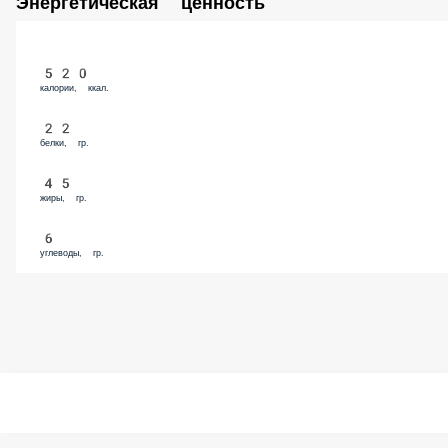
Соус BBQ (50 гр)
79 ₽
Халапеньо (50 гр)
99 ₽
Чеддар (50 гр)
129 ₽
Моцарелла (100 гр)
129 ₽