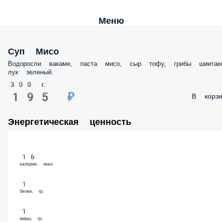
Меню
Суп Мисо
Водоросли вакаме, паста мисо, сыр тофу, грибы шиитаке, лук зелены
300 г.
195 ₽
В корз
Энергетическая ценность
16
калории, ккал.
1
белки, гр.
1
жиры, гр.