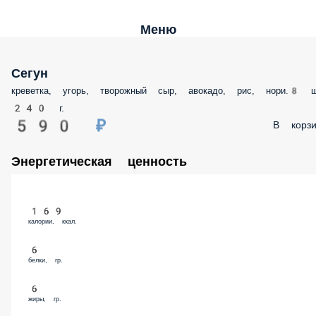
Меню
Сегун
креветка, угорь, творожный сыр, авокадо, рис, нори.8 шт.
240 г.
590 ₽
В корз
Энергетическая ценность
169
калории, ккал.
6
белки, гр.
6
жиры, гр.