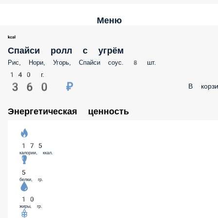
Меню
Спайси ролл с угрём
Рис, Нори, Угорь, Спайси соус. 8 шт.
140 г.
360 ₽
В корзи
Энергетическая ценность
175
калории, ккал.
5
белки, гр.
10
жиры, гр.