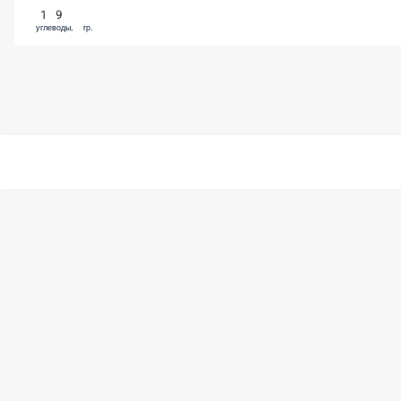
19
углеводы, гр.