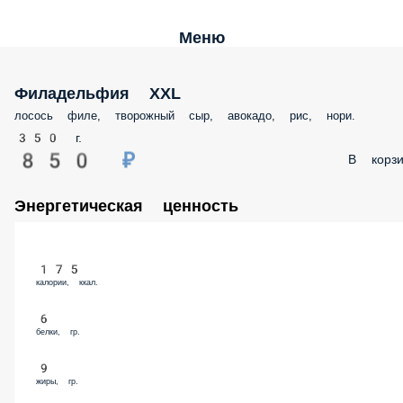
Меню
Филадельфия XXL
лосось филе, творожный сыр, авокадо, рис, нори.
350 г.
850 ₽
В корз
Энергетическая ценность
175
калории, ккал.
6
белки, гр.
9
жиры, гр.