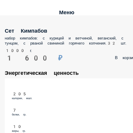
Меню
Сет Кимпабов
набор кимпабов: с курицей и ветчиной, веганский, с тунцом, с рваной
свининой горячего копчения.32 шт.
1000 г.
1 600 ₽
В корз
Энергетическая ценность
205
калории, ккал.
7
белки, гр.
10
жиры, гр.