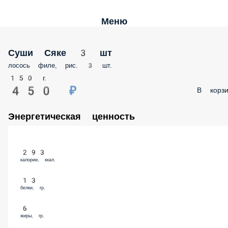
Меню
Суши Сяке 3 шт
лосось филе, рис. 3 шт.
150 г.
450 ₽
В корз
Энергетическая ценность
293
калории, ккал.
13
белки, гр.
6
жиры, гр.