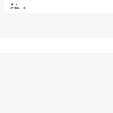
47
углеводы, гр.